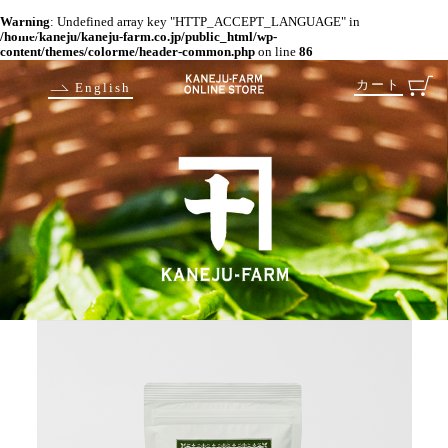
Warning
: Undefined array key "HTTP_ACCEPT_LANGUAGE" in
/home/kaneju/kaneju-farm.co.jp/public_html/wp-
content/themes/colorme/header-common.php
on line
86
カート
English