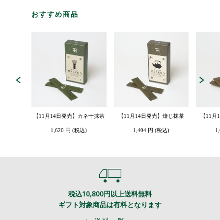
おすすめ商品
【11月14日発売】カネ十抹茶
【11月14日発売】焙じ抹茶
【11月
1,620 円 (税込)
1,404 円 (税込)
1
税込10,800円以上送料無料
ギフト対象商品は有料となります