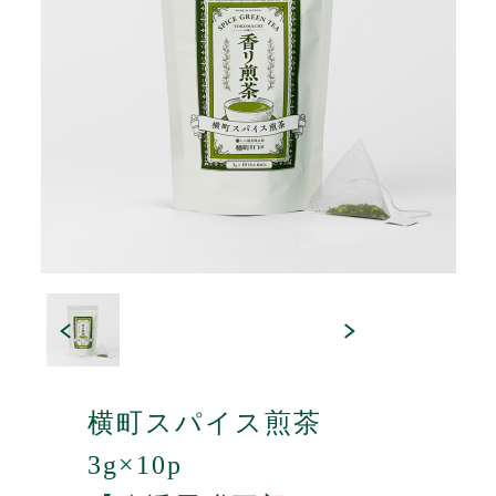
横町スパイス煎茶
3g×10p