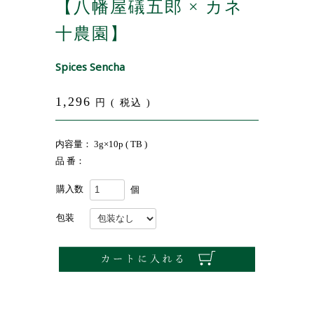
【八幡屋礒五郎 × カネ
十農園】
Spices Sencha
1,296
円 ( 税込 )
内容量： 3g×10p ( TB )
品 番：
購入数
個
包装